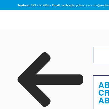
Telefono:
099 714 9465 -
Email:
ventas@suplinox.com
-
info@supli
A
CR
AB