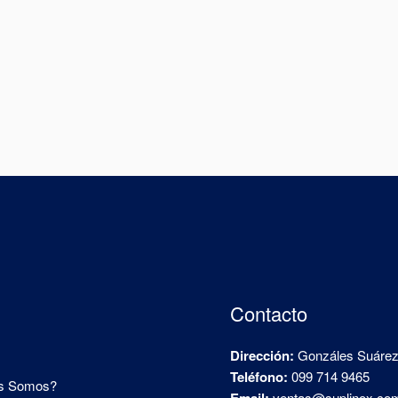
Contacto
Dirección:
Gonzáles Suárez 
Teléfono:
099 714 9465
s Somos?
ventas@suplinox.co