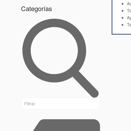
Ac
Categorías
T
Ap
Te