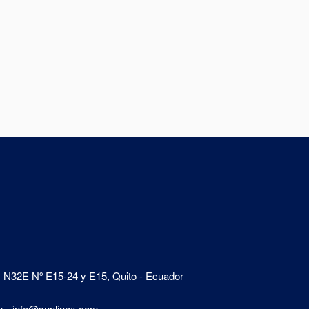
N32E Nº E15-24 y E15, Quito - Ecuador
m
-
info@suplinox.com