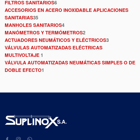
FILTROS SANITARIOS
6
ACCESORIOS EN ACERO INOXIDABLE APLICACIONES
SANITARIAS
35
MANHOLES SANITARIOS
4
MANÓMETROS Y TERMÓMETROS
2
ACTUADORES NEUMÁTICOS Y ELÉCTRICOS
3
VÁLVULAS AUTOMATIZADAS ELÉCTRICAS
MULTIVOLTAJE
1
VÁLVULA AUTOMATIZADAS NEUMÁTICAS SIMPLES O DE
DOBLE EFECTO
1