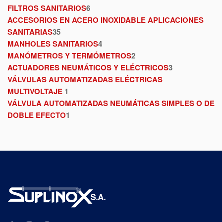
FILTROS SANITARIOS
6
ACCESORIOS EN ACERO INOXIDABLE APLICACIONES
SANITARIAS
35
MANHOLES SANITARIOS
4
MANÓMETROS Y TERMÓMETROS
2
ACTUADORES NEUMÁTICOS Y ELÉCTRICOS
3
VÁLVULAS AUTOMATIZADAS ELÉCTRICAS
MULTIVOLTAJE
1
VÁLVULA AUTOMATIZADAS NEUMÁTICAS SIMPLES O DE
DOBLE EFECTO
1