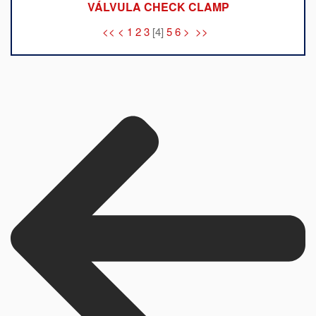
VÁLVULA CHECK CLAMP
<<
<
1
2
3
[
4
]
5
6
>
>>